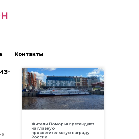
он
а
Контакты
из-
Жители Поморья претендуют
на главную
просветительскую награду
на
России