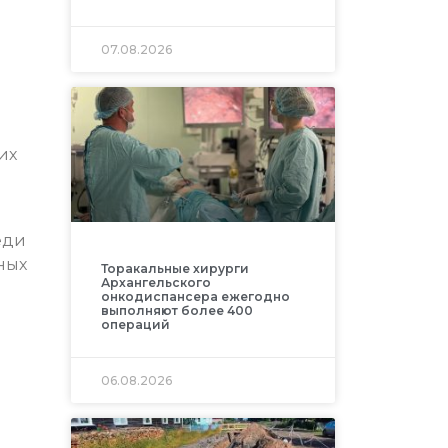
07.08.2026
их
еди
ных
Торакальные хирурги
Архангельского
онкодиспансера ежегодно
выполняют более 400
операций
06.08.2026