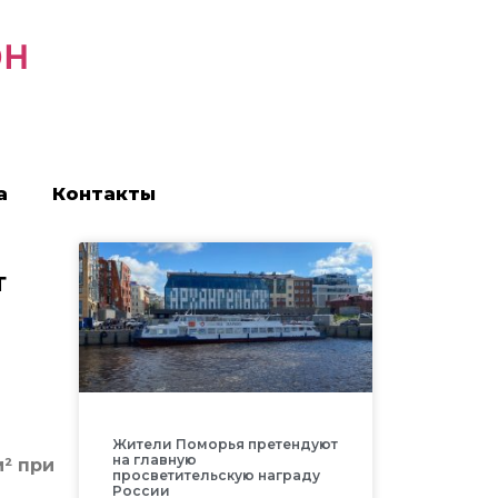
он
а
Контакты
т
Жители Поморья претендуют
на главную
² при
просветительскую награду
России