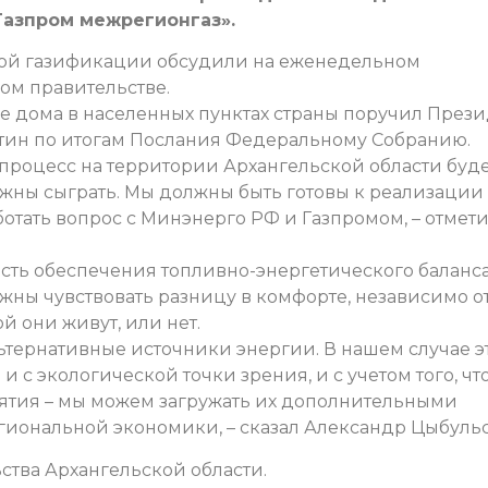
Газпром межрегионгаз».
бной газификации обсудили на еженедельном
ом правительстве.
е дома в населенных пунктах страны поручил През
ин по итогам Послания Федеральному Собранию.
 процесс на территории Архангельской области буд
лжны сыграть. Мы должны быть готовы к реализации
отать вопрос с Минэнерго РФ и Газпромом, – отмет
сть обеспечения топливно-энергетического баланса
жны чувствовать разницу в комфорте, независимо от 
й они живут, или нет.
льтернативные источники энергии. В нашем случае э
и с экологической точки зрения, и с учетом того, чт
ятия – мы можем загружать их дополнительными
егиональной экономики, – сказал Александр Цыбуль
ства Архангельской области.