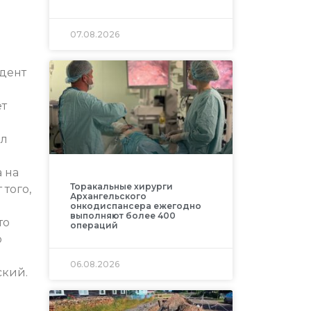
07.08.2026
идент
ет
ил
 на
Торакальные хирурги
того,
Архангельского
онкодиспансера ежегодно
выполняют более 400
то
операций
о
06.08.2026
ский.