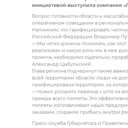
инициативой выступила компания «
Вопрос готовности области к масшта
оперативном совещании в региональн
Напомним, что газифицировать частны
Российской Федерации Владимир Пут
— Мы четко должны понимать, как этот
реализован и какую роль мы в нем до
проекта, необходимо тщательно прораб
Александр Цыбульский.
Глава региона подчеркнул также важно
всей территории области: люди не дол
газифицирована территория, на которо
— Нужно ускорить переход с угля на а
прежде всего пеллеты. Это эффективно 
пеллеты изготавливают наши предпри
заказами, сохраняя прибыль внутри р
Пресс-служба Губернатора и Правитель