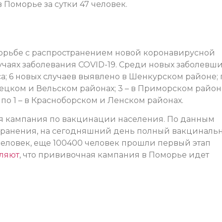
 Поморье за сутки 47 человек.
орьбе с распространением новой коронавирусной
аях заболевания COVID-19. Cреди новых заболевших
са; 6 новых случаев выявлено в Шенкурском районе; п
есецком и Вельском районах; 3 – в Приморском район
; по 1 – в Красноборском и Ленском районах.
ся кампания по вакцинации населения. По данным
хранения, на сегодняшний день полный вакциналь
 человек, еще 100400 человек прошли первый этап
ляют
, что прививочная кампания в Поморье идет