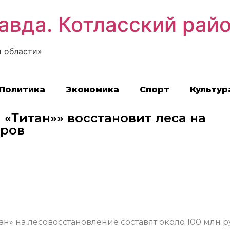
авда. Котласский рай
 области»
Политика
Экономика
Спорт
Культур
й «Титан»» восстановит леса на
аров
тан» на лесовосстановление составят около 100 млн р