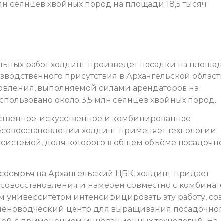
млн сеянцев хвойных пород на площади 18,5 тысяч
льных работ холдинг произведет посадки на площад
изводственного присутствия в Архангельской области
новления, выполняемой силами арендаторов на
использовано около 3,5 млн сеянцев хвойных пород.
ственное, искусственное и комбинированное
есовосстановлении холдинг применяет технологии
 системой, доля которого в общем объёме посадочн
сосырья на Архангельский ЦБК, холдинг придает
совосстановления и намерен совместно с комбинат
университетом интенсифицировать эту работу, соз
меноводческий центр для выращивания посадочно
мой с применением инновационных технологий. На