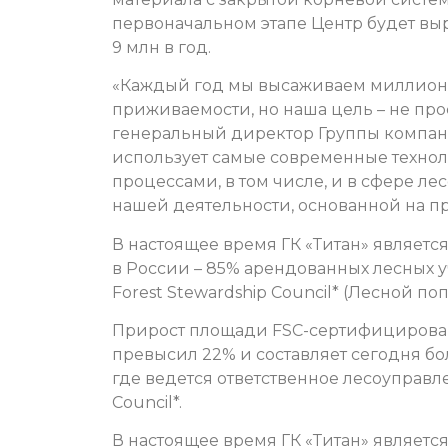
первоначальном этапе Центр будет вы
9 млн в год.
«Каждый год мы высаживаем миллион
приживаемости, но наша цель – не про
генеральный директор Группы компани
использует самые современные техно
процессами, в том числе, и в сфере л
нашей деятельности, основанной на п
В настоящее время ГК «Титан» являет
в России – 85% арендованных лесных 
Forest Stewardship Council* (Лесной п
Прирост площади FSC-сертифицированн
превысил 22% и составляет сегодня бол
где ведется ответственное лесоуправл
Council*.
В настоящее время ГК «Титан» являет