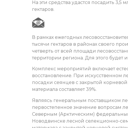
На эти средства удастся посадить 3,5 
гектаров.
В рамках ежегодных лесовосстановите
тысячи гектаров в районах своего про
четверть от всей площади лесовосста
территории региона. Для этого будет 
Комплекс мероприятий включает есте
восстановление. При искусственном л
посадки сеянцев с закрытой корневой
материала составляет 39%.
Являясь генеральным поставщиком ле
первостепенное значение вопросам ле
Северным (Арктическим) федеральным 
Новодвинске лесной селекционно-се
материала с закрытой корневой систе