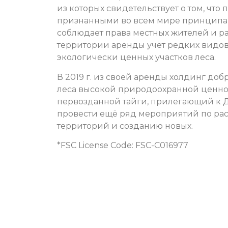
из которых свидетельствует о том, что
признанными во всем мире принципами
соблюдает права местных жителей и ра
территории аренды учёт редких видов
экологически ценных участков леса.
В 2019 г. из своей аренды холдинг доб
леса высокой природоохранной ценнос
первозданной тайги, прилегающий к Д
провести ещё ряд мероприятий по р
территорий и созданию новых.
*FSC License Code: FSC-C016977