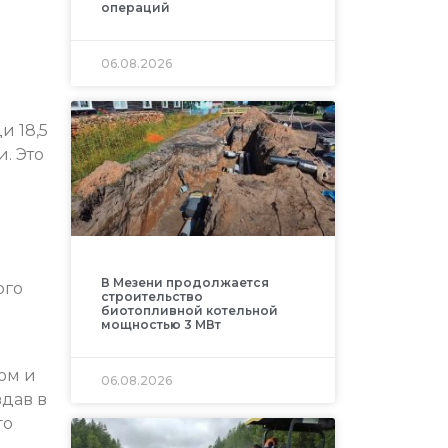
операций
06.08.2026
и 18,5
. Это
В Мезени продолжается
ого
строительство
биотопливной котельной
мощностью 3 МВт
ом и
06.08.2026
дав в
го