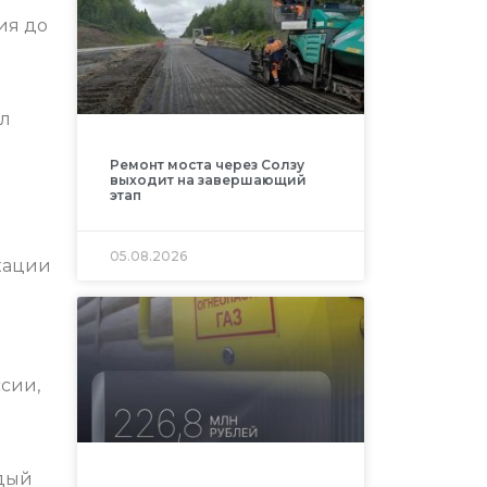
ия до
ул
Ремонт моста через Солзу
выходит на завершающий
этап
05.08.2026
кации
ссии,
ждый