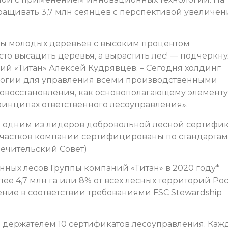
ращивать 3,7 млн сеянцев с перспективой увеличен
ы молодых деревьев с высоким процентом
сто высадить деревья, а вырастить лес! — подчеркн
й «Титан» Алексей Кудрявцев. – Сегодня холдинг
логии для управления всеми производственными
есовосстановления, как основополагающему элементу
ринципах ответственного лесоуправления».
ся одним из лидеров добровольной лесной сертифи
участков компании сертифицированы по стандартам
опечительский Совет)
ых лесов Группы компаний «Титан» в 2020 году*
ее 4,7 млн га или 8% от всех лесных территорий Ро
ение в соответствии требованиями FSC Stewardship
ся держателем 10 сертификатов лесоуправления. Ка