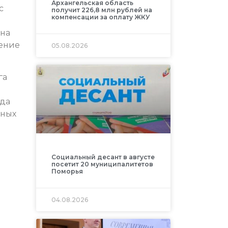
Архангельская область
с
получит 226,8 млн рублей на
компенсации за оплату ЖКУ
 на
нение
05.08.2026
га
ода
дных
Социальный десант в августе
посетит 20 муниципалитетов
Поморья
04.08.2026