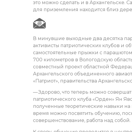
это можно сделать и в Архангельске. С
для приземления находится близ дере
В минувшие выходные два десятка па
активисты патриотических клубов и 
самостоятельные прыжки с парашютом.
700 километров в Вологодскую область,
совместный проект областной Федерац
Архангельского объединенного авиаот
«Патриот», правительства Архангельско
— Здорово, что теперь можно совершат
патриотического клуба «Орден» Ян Яво
полученные теоретические навыки на п
время можно посвятить обучению, пос
совершенствование, работа над собой.
К слову, обучение проводится в центре