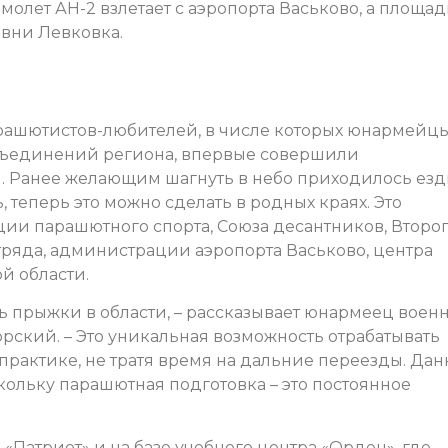
амолет АН-2 взлетает с аэропорта Васьково, а площад
вни Левковка.
рашютистов-любителей, в числе которых юнармейцы
объединений региона, впервые совершили
 Ранее желающим шагнуть в небо приходилось езд
 теперь это можно сделать в родных краях. Это
ии парашютного спорта, Союза десантников, Второ
ряда, администрации аэропорта Васьково, центра
й области.
ь прыжки в области, – рассказывает юнармеец военн
рский. – Это уникальная возможность отрабатывать
рактике, не тратя время на дальние переезды. Дан
кольку парашютная подготовка – это постоянное
 «Патриот» и на базе учебного центра «Орден», где