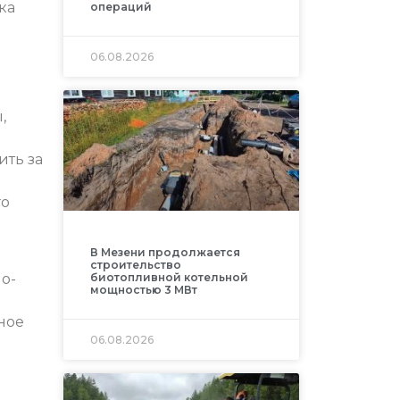
ка
операций
06.08.2026
,
ить за
го
В Мезени продолжается
строительство
биотопливной котельной
о-
мощностью 3 МВт
ное
06.08.2026