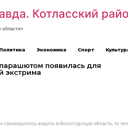
авда. Котласский рай
 области»
Политика
Экономика
Спорт
Культур
 парашютом появилась для
й экстрима
 приходилось ездить в Вологодскую область, то те