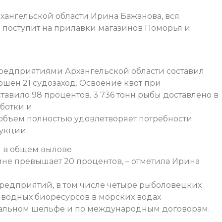
хангельской области Ирина Бажанова, вся
а поступит на прилавки магазинов Поморья и
предприятиями Архангельской области составил
ершен 21 судозаход. Освоение квот при
тавило 98 процентов.
3 736 тонн рыбы доставлено в
ботки и
объем полностью удовлетворяет потребности
укции.
и в общем вылове
не превышает 20 процентов, – отметила Ирина
редприятий, в том числе четыре рыболовецких
в водных биоресурсов в морских водах
альном шельфе и по международным договорам.