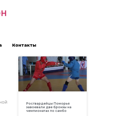
он
а
Контакты
тной
Росгвардейцы Поморья
завоевали две бронзы на
чемпионатах по самбо