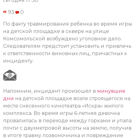
сегодня 17:30
93
0
По факту травмирования ребенка во время игры
на детской площадке в сквере на улице
Комсомольской возбуждено уголовное дело.
Следователям предстоит установить и привлечь
к ответственности виновных лиц, причастных к
инциденту.
Напомним, инцидент произошёл в
минувшие
дни
на детской площадке возле строящегося на
месте снесенного кинотеатра «Искра» жилого
комплекса. Во время игры 6-летняя девочка
провалилась в переходе между горками и упала
почти с двухметровой высоты на землю, получив
в итоге травму позвоночника и повреждение