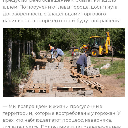
предусмотрено освещение и скамейки вдоль
аллеи. По поручению главы города, достигнута
договоренность с владельцами торгового
павильона – вскоре его стены будут покрашены.
— Мы возвращаем к жизни прогулочные
территории, которые востребованы у горожан. У
всех, кто наблюдает этот процесс, наверняка,
душа радуется. Подрядчик идет с опережением