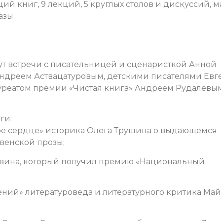
ций книг, 9 лекций, 5 круглых столов и дискуссий, м
азы.
ут встречи с писательницей и сценаристкой Анной
Андреем Аствацатуровым, детскими писателями Ев
уреатом премии «Чистая книга» Андреем Рудалёвы
ги:
е сердце» историка Олега Трушина о выдающемся
венской прозы;
евина, который получил премию «Национальный
ний» литературоведа и литературного критика Ма