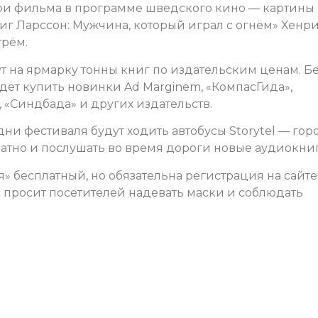
три фильма в программе шведского кино — картины
тиг Ларссон: Мужчина, который играл с огнём» Хенр
трём.
ут на ярмарку тонны книг по издательским ценам. Б
ет купить новинки Ad Marginem, «КомпасГида»,
 «Синдбада» и других издательств.
дни фестиваля будут ходить автобусы Storytel — го
латно и послушать во время дороги новые аудиокни
» бесплатный, но обязательна регистрация на сайте
я» просит посетителей надевать маски и соблюдать