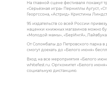
На главной сцене фестиваля покажут 
«Серьёзная игра» Перниллы Аугуст, «С
Георгссона, «Астрид» Кристины Линдс
95 издательств со всей России привез
наценки книжных магазинов можно буд
«Молодой мамы», «БерИнгА», Лайвбука,
От Соломбалы до Петровского парка в 
смогут доехать до «Белого июня» бесп
Вход на все мероприятия «Белого июня
whitefest.ru. Оргкомитет «Белого июн
социальную дистанцию.