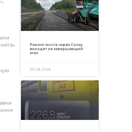
»,
 или
книга»
Ремонт моста через Солзу
выходит на завершающий
этап
05.08.2026
жную
тавки
льнои
о