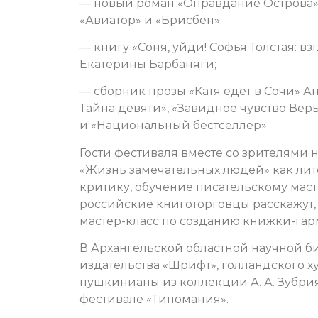
— новый роман «Оправдание Острова» 
«Авиатор» и «Брисбен»;
— книгу «Соня, уйди! Софья Толстая: 
Екатерины Барбаняги;
— сборник прозы «Катя едет в Сочи» А
Тайна девяти», «Завидное чувство Вер
и «Национальный бестселлер».
Гости фестиваля вместе со зрителями н
«Жизнь замечательных людей» как лит
критику, обучение писательскому маст
российские книготорговцы расскажут,
мастер-класс по созданию книжки-га
В Архангельской областной научной би
издательства «Шрифт», голландского 
пушкинианы из коллекции А. А. Зубри
фестивале «Типомания».