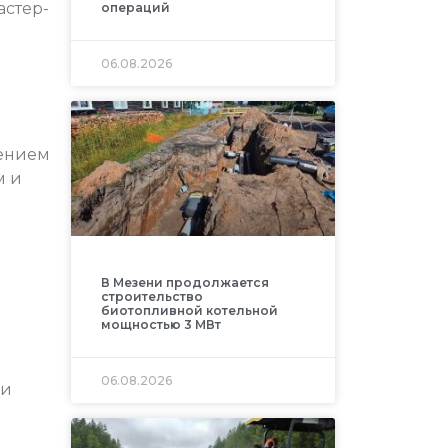
астер-
операций
06.08.2026
гением
м и
В Мезени продолжается
строительство
биотопливной котельной
мощностью 3 МВт
06.08.2026
йи