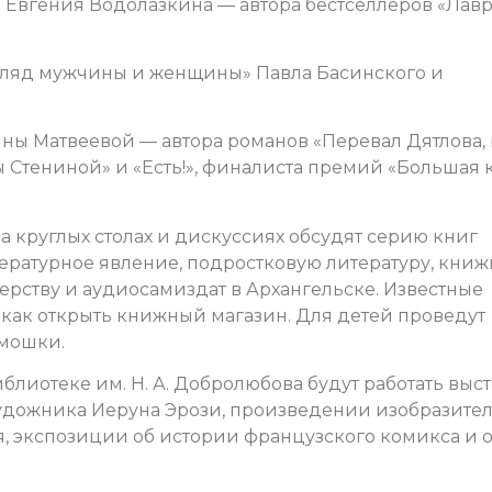
Евгения Водолазкина — автора бестселлеров «Лавр
взгляд мужчины и женщины» Павла Басинского и
нны Матвеевой — автора романов «Перевал Дятлова,
ы Стениной» и «Есть!», финалиста премий «Большая 
а круглых столах и дискуссиях обсудят серию книг
ературное явление, подростковую литературу, кни
ерству и аудиосамиздат в Архангельске. Известные
 как открыть книжный магазин. Для детей проведут
рмошки.
блиотеке им. Н. А. Добролюбова будут работать выс
художника Иеруна Эрози, произведении изобразите
я, экспозиции об истории французского комикса и 