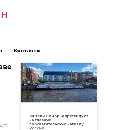
он
а
Контакты
аве
Жители Поморья претендуют
на главную
просветительскую награду
ута –
России