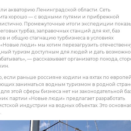
или акваторию Ленинградской области. Сеть
вита хорошо — с водными путями и прибрежной
имистично. Промежуточные итоги экспедиции показ
говых турбаз, заправочных станций для яхт, баз
ов и общую стагнацию турбизнеса в условиях
«Новые люди» мы хотим перезагрузить отечествен
одный туризм доступным для людей и дать возможно
батывать», — рассказывает организатор похода, сто
кин.
о, если раньше россияне ходили на яхтах по европ
ающих заниматься водным туризмом в родной стране
 для этой сферы бизнеса нет ни законодательной ба
ик партии «Новые люди» предлагает разработать
стской индустрии на водных объектах. Это основна
.