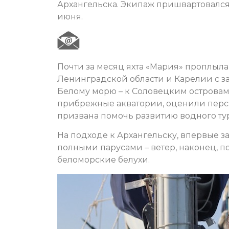
Архангельска. Экипаж пришвартовался у
июня.
Почти за месяц яхта «Мария» проплыл
Ленинградской области и Карелии с за
Белому морю – к Соловецким островам 
прибрежные акватории, оценили перс
призвана помочь развитию водного ту
На подходе к Архангельску, впервые з
полными парусами – ветер, наконец, п
беломорские белухи.