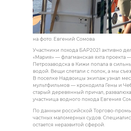
на фото: Евгений Сомова
Участники похода БАР2021 активно дел
«Мария» — флагманская яхта проекта — 
Петрозаводска в Кижи попала в сильный
водой. Вещи слетали с полок, а мы съ
В поселке Надвоицы экипаж узнал ме
мультфильмов — крокодила Гены и Че
старый деревянный причал, развалюха 
участница водного похода Евгения Со
По данным российской Торгово-промыш
частных маломерных судов. Специалис
остается неразвитой сферой.