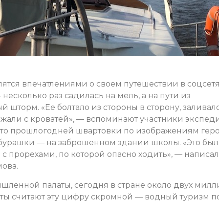
ятся впечатлениями о своем путешествии в соцсетя
несколько раз садилась на мель, а на пути из
 шторм. «Ее болтало из стороны в сторону, заливал
езжали с кроватей», — вспоминают участники экспед
сто прошлогодней швартовки по изображениям гер
бурашки — на заброшенном здании школы. «Это был
с прорехами, по которой опасно ходить», — написал
мова.
ленной палаты, сегодня в стране около двух мил
ты считают эту цифру скромной — водный туризм п