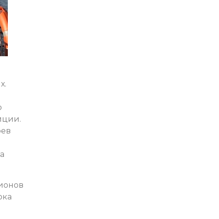
х.
о
иции.
оев
а
лионов
ока