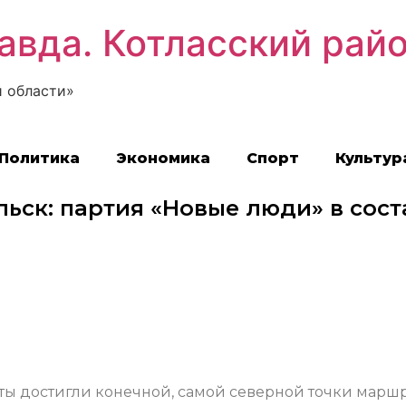
авда. Котласский рай
 области»
Политика
Экономика
Спорт
Культур
льск: партия «Новые люди» в сост
ы достигли конечной, самой северной точки маршр