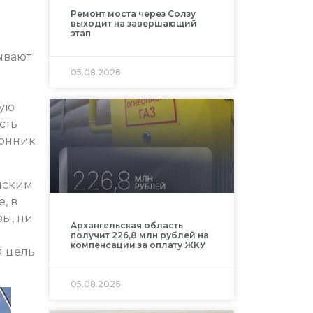
Ремонт моста через Солзу
выходит на завершающий
этап
ывают
05.08.2026
ную
сть
ронник
ейским
, в
зы, ни
Архангельская область
получит 226,8 млн рублей на
компенсации за оплату ЖКУ
я цель
05.08.2026