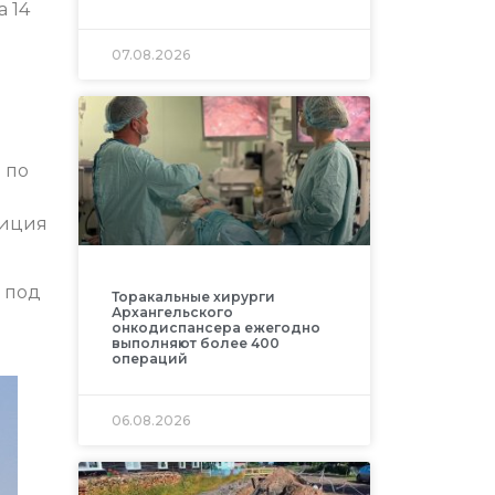
 14
07.08.2026
 по
диция
и под
Торакальные хирурги
Архангельского
онкодиспансера ежегодно
выполняют более 400
операций
06.08.2026