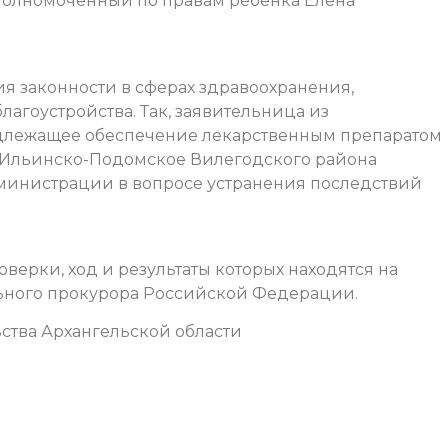
полномоченный по правам ребенка Елена
я законности в сферах здравоохранения,
агоустройства. Так, заявительница из
длежащее обеспечение лекарственным препаратом
а Ильинско-Подомское Вилегодского района
министрации в вопросе устранения последствий
ерки, ход и результаты которых находятся на
льного прокурора Российской Федерации.
ства Архангельской области