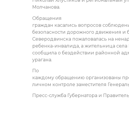
Николай Хлустиков и региональный у
Молчанова.
Обращения
граждан касались вопросов соблюдени
безопасности дорожного движения и бл
Северодвинска пожаловалась на нена
ребенка-инвалида, а жительница сел
сообщила о бездействии районной ад
урагана.
По
каждому обращению организованы пров
личном контроле заместителя Генера
Пресс-служба Губернатора и Правитель