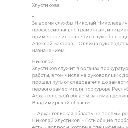
Хлустикова.
–
За время службы Николай Николаеви
профессионально грамотным, инициат
примерное исполнение служебного до
Алексей Захаров. – От лица руководст
назначением!
Николай
Хлустиков служит в органах прокуратур
работы, в том числе на руководящих д
прошел путь от следователя до замест
первого заместителя прокурора Респ
Архангельской области занимал должн
Владимирской области.
— Архангельская область не первый ре
Николай Хлустиков. – Есть общие проб
есть и вопросы, которые специфичны 