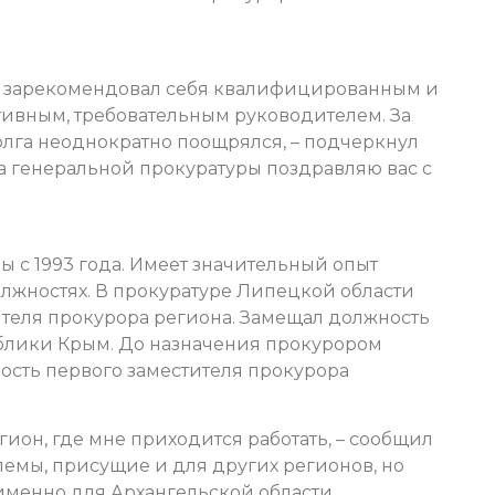
ч зарекомендовал себя квалифицированным и
ивным, требовательным руководителем. За
лга неоднократно поощрялся, – подчеркнул
ва генеральной прокуратуры поздравляю вас с
ы с 1993 года. Имеет значительный опыт
олжностях. В прокуратуре Липецкой области
ителя прокурора региона. Замещал должность
ублики Крым. До назначения прокурором
ость первого заместителя прокурора
гион, где мне приходится работать, – сообщил
лемы, присущие и для других регионов, но
именно для Архангельской области.