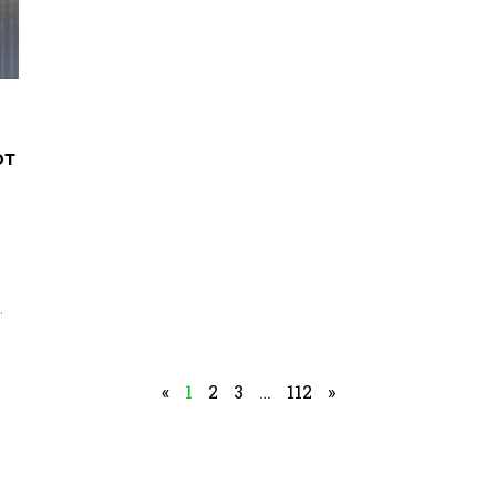
ют
.
«
1
2
3
…
112
»