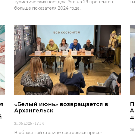
туристических поездок. Это на 29 процентов
ты
больше показателя 2024 года,
ия
«Белый июнь» возвращается в
П
Архангельск
А
й
д
21.06.2026
17:54
20
В областной столице состоялась пресс-