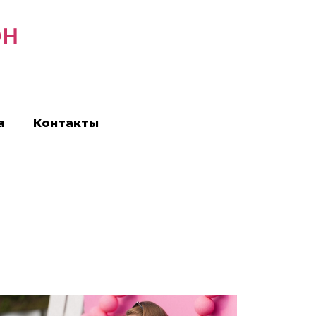
он
а
Контакты