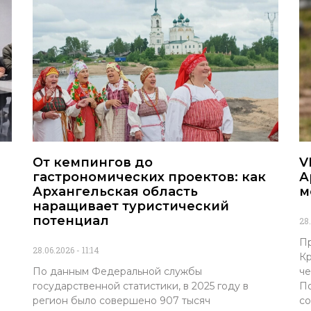
От кемпингов до
V
гастрономических проектов: как
А
Архангельская область
м
наращивает туристический
потенциал
28
Пр
28.06.2026
11:14
Кр
По данным Федеральной службы
че
государственной статистики, в 2025 году в
По
регион было совершено 907 тысяч
со