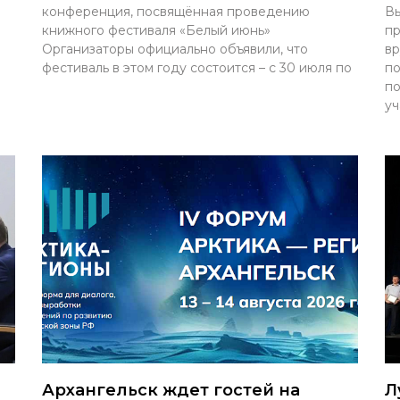
конференция, посвящённая проведению
Вы
книжного фестиваля «Белый июнь»
пр
Организаторы официально объявили, что
вр
фестиваль в этом году состоится – с 30 июля по
по
по
уч
Архангельск ждет гостей на
Л