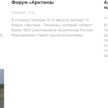
Форум «Арктика»
А
н
19.06.2026
17:03
19
В столице Поморья 13–14 августа пройдет IV
Форум «Арктика – Регионы», который соберет
В 
более 1500 участников из 45 регионов России.
то
й.
Мероприятие станет одной из ключевых
Дн
по
и 
от
зд